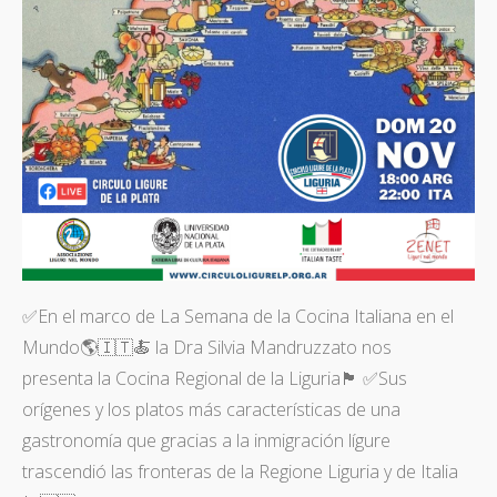
✅En el marco de La Semana de la Cocina Italiana en el
Mundo🌎🇮🇹🍝 la Dra Silvia Mandruzzato nos
presenta la Cocina Regional de la Liguria🏴󠁧󠁢󠁥󠁮󠁧󠁿 ✅Sus
orígenes y los platos más características de una
gastronomía que gracias a la inmigración lígure
trascendió las fronteras de la Regione Liguria y de Italia