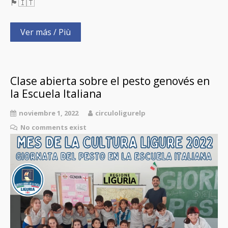
🏴󠁧󠁢󠁥󠁮󠁧󠁿🇮🇹
Ver más / Più
Clase abierta sobre el pesto genovés en
la Escuela Italiana
noviembre 1, 2022
circuloligurelp
No comments exist