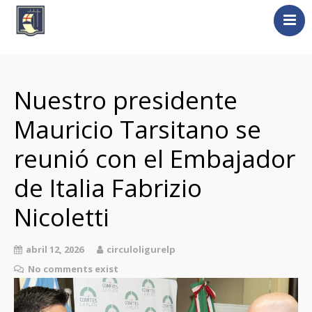
Nosotros
La Plata
Nuestro presidente
Liguria
Mauricio Tarsitano se
Liguri nel Mondo
reunió con el Embajador
Universidad de Génova
Novedades
de Italia Fabrizio
Contacto
Nicoletti
Italia / Italiano
abril 12, 2026
circuloligurelp
No comments exist